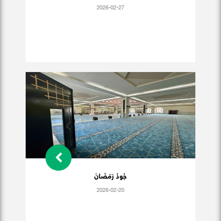
2026-02-27
جُودُ رَمَضَانَ
2026-02-20