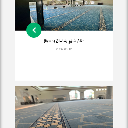
خِتَامُ شَهْرِ رَمَضَانَ (خطبة)
2026-03-12