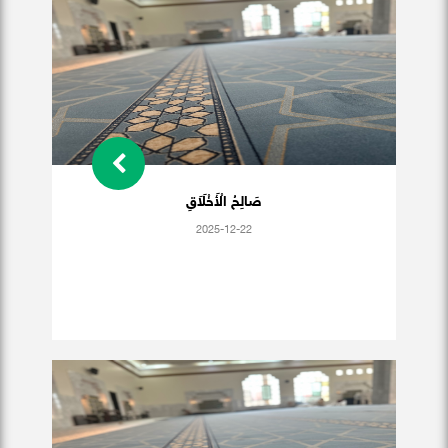
صَالِحُ الْأَخْلَاَقِ
2025-12-22