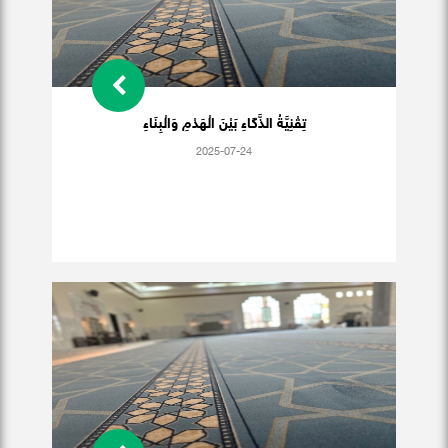
تِقْنِيَّةُ الذَّكَاءِ بَيْنَ الْهَدْمِ وَالْبِنَاءِ
2025-07-24