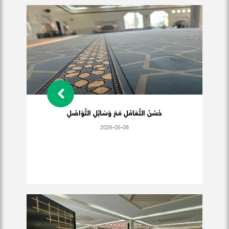
حُسْنُ التَّعَامُلِ مَعَ وَسَائِلِ التَّوَاصُلِ
2026-05-08