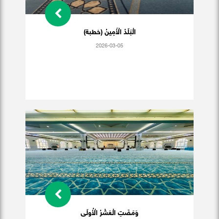
الْبَلَدُ الْأَمِينُ (خطبة)
2026-03-05
وَمَضَتِ الْعَشْرُ الْأُولَى