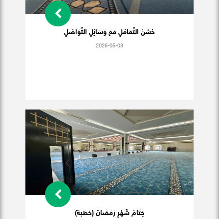
حُسْنُ التَّعَامُلِ مَعَ وَسَائِلِ التَّوَاصُلِ
2026-05-08
خِتَامُ شَهْرِ رَمَضَانَ (خطبة)