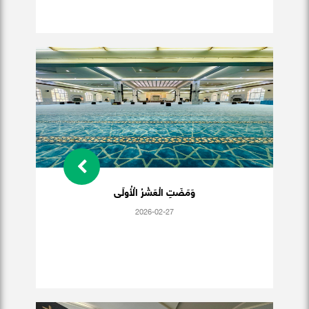
وَمَضَتِ الْعَشْرُ الْأُولَى
2026-02-27