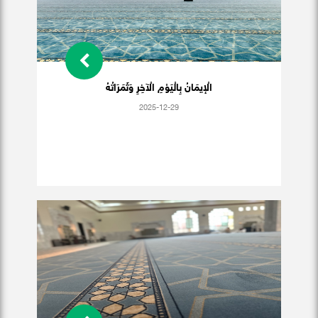
الْإيمَانُ بِالْيَوْمِ الْآخِرِ وَثَمَرَاتُهُ
2025-12-29