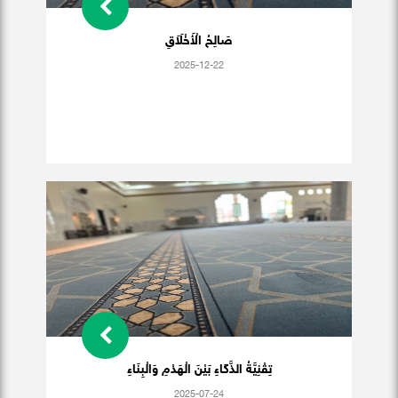
صَالِحُ الْأَخْلَاَقِ
2025-12-22
تِقْنِيَّةُ الذَّكَاءِ بَيْنَ الْهَدْمِ وَالْبِنَاءِ
2025-07-24