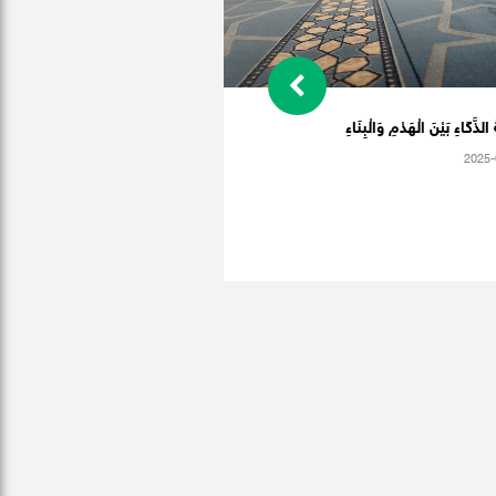
ةُ الذَّكَاءِ بَيْنَ الْهَدْمِ وَالْبِنَاءِ
2025-