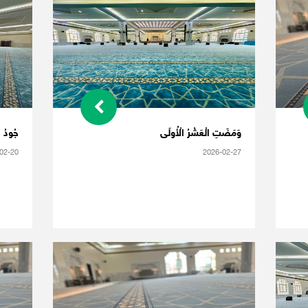
وَمَضَتِ الْعَشْرُ الْأُولَى
جُودُ ر
02-20
2026-02-27