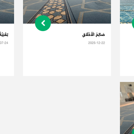
صَالِحُ الْأَخْلَاَقِ
تِقْنِيَّ
07-24
2025-12-22