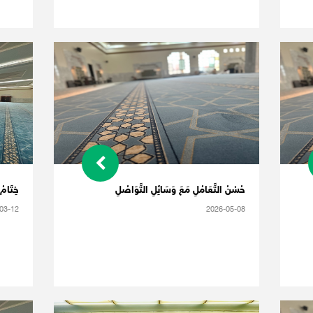
حُسْنُ التَّعَامُلِ مَعَ وَسَائِلِ التَّوَاصُلِ
خِتَام
03-12
2026-05-08