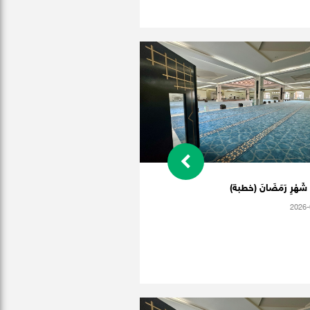
ُ شَهْرِ رَمَضَانَ (خطبة)
2026-