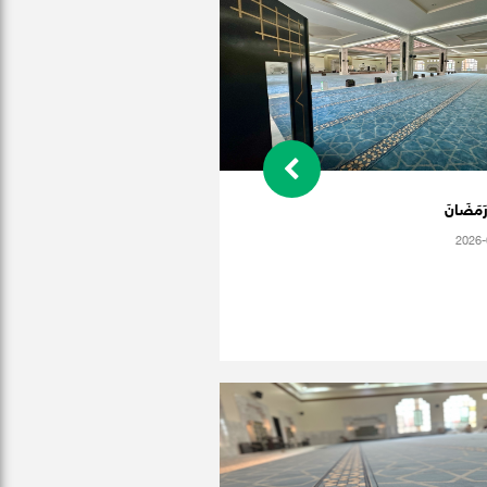
َمَضَانَ
2026-