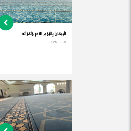
الْإيمَانُ بِالْيَوْمِ الْآخِرِ وَثَمَرَاتُهُ
2025-12-29