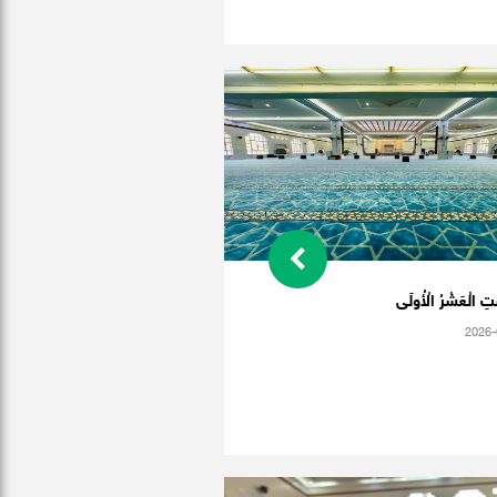
ِ الْعَشْرُ الْأُولَى
2026-