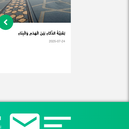
تِقْنِيَّةُ الذَّكَاءِ بَيْنَ الْهَدْمِ وَالْبِنَاءِ
2025-07-24
ا
ا