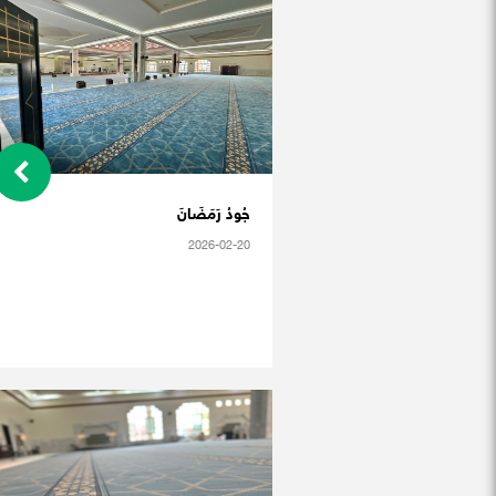
جُودُ رَمَضَانَ
2026-02-20