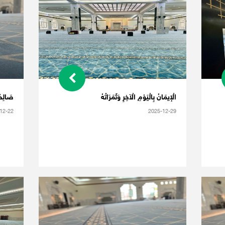
الْإيمَانُ بِالْيَوْمِ الْآخِرِ وَثَمَرَاتُهُ
صَالِحُ 
12-22
2025-12-29