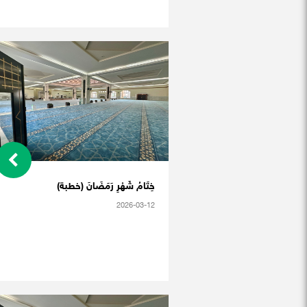
خِتَامُ شَهْرِ رَمَضَانَ (خطبة)
2026-03-12