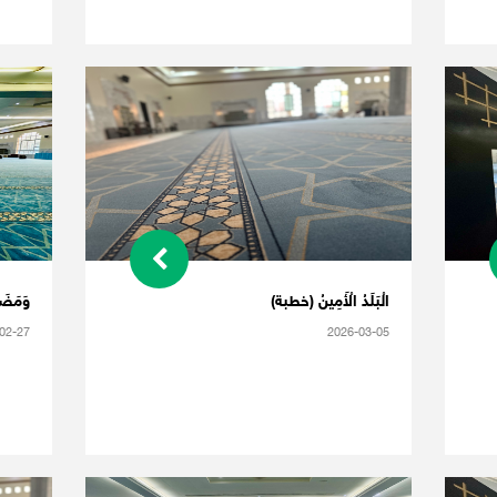
الْبَلَدُ الْأَمِينُ (خطبة)
وَمَضَت
02-27
2026-03-05