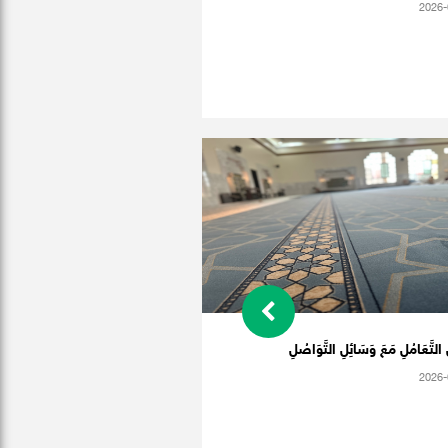
2026-
التَّعَامُلِ مَعَ وَسَائِلِ التَّوَاصُلِ
2026-