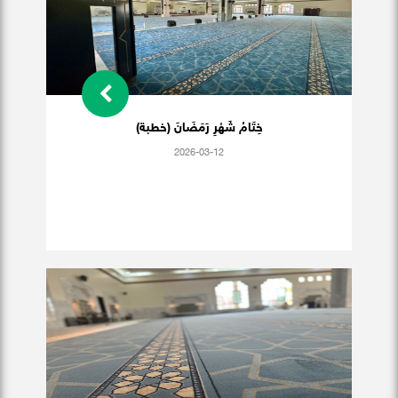
خِتَامُ شَهْرِ رَمَضَانَ (خطبة)
2026-03-12