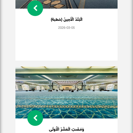
الْبَلَدُ الْأَمِينُ (خطبة)
2026-03-05
وَمَضَتِ الْعَشْرُ الْأُولَى