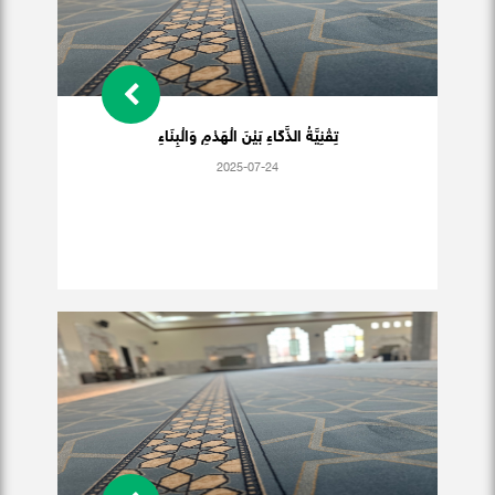
تِقْنِيَّةُ الذَّكَاءِ بَيْنَ الْهَدْمِ وَالْبِنَاءِ
2025-07-24