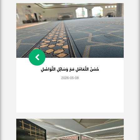
حُسْنُ التَّعَامُلِ مَعَ وَسَائِلِ التَّوَاصُلِ
2026-05-08