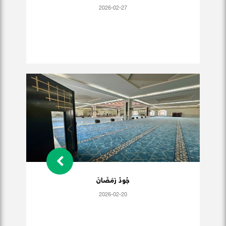
2026-02-27
جُودُ رَمَضَانَ
2026-02-20