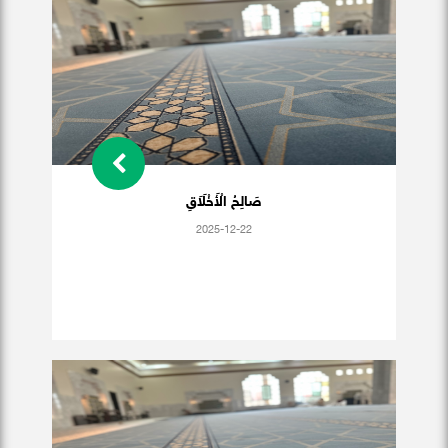
صَالِحُ الْأَخْلَاَقِ
2025-12-22