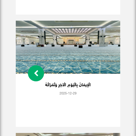
الْإيمَانُ بِالْيَوْمِ الْآخِرِ وَثَمَرَاتُهُ
2025-12-29