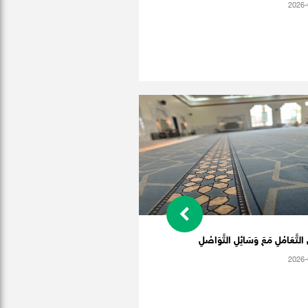
2026-
التَّعَامُلِ مَعَ وَسَائِلِ التَّوَاصُلِ
2026-