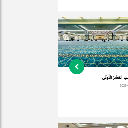
ِ الْعَشْرُ الْأُولَى
2026-