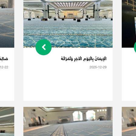
الْإيمَانُ بِالْيَوْمِ الْآخِرِ وَثَمَرَاتُهُ
صَالِحُ 
12-22
2025-12-29