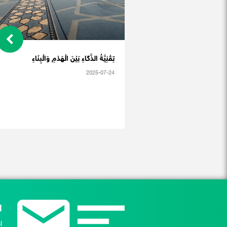
تِقْنِيَّةُ الذَّكَاءِ بَيْنَ الْهَدْمِ وَالْبِنَاءِ
2025-07-24
ا
ا