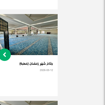
خِتَامُ شَهْرِ رَمَضَانَ (خطبة)
2026-03-12