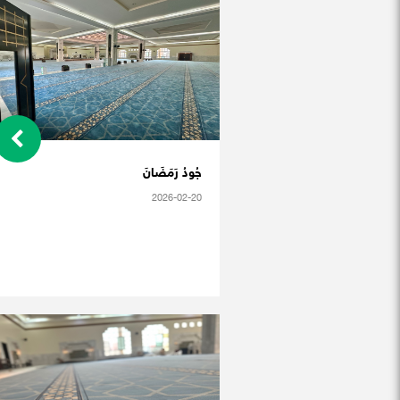
جُودُ رَمَضَانَ
2026-02-20