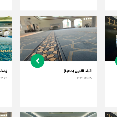
الْبَلَدُ الْأَمِينُ (خطبة)
وَمَضَت
02-27
2026-03-05