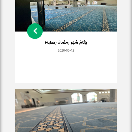
خِتَامُ شَهْرِ رَمَضَانَ (خطبة)
2026-03-12