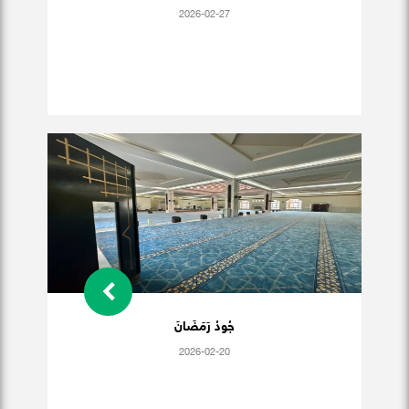
2026-02-27
جُودُ رَمَضَانَ
2026-02-20