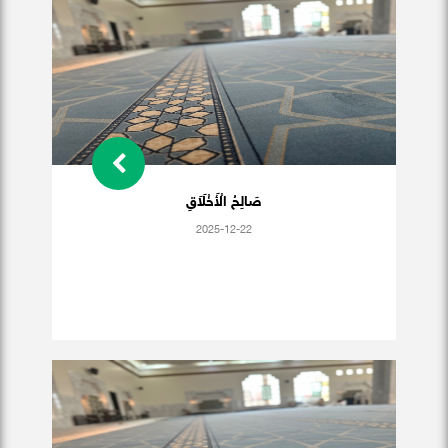
صَالِحُ الْأَخْلَاَقِ
2025-12-22