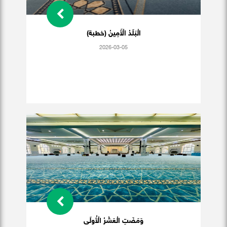
الْبَلَدُ الْأَمِينُ (خطبة)
2026-03-05
وَمَضَتِ الْعَشْرُ الْأُولَى