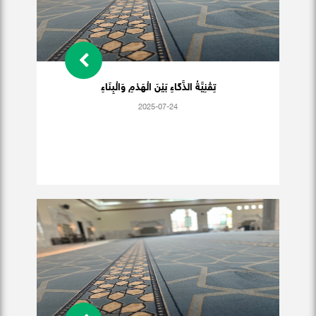
تِقْنِيَّةُ الذَّكَاءِ بَيْنَ الْهَدْمِ وَالْبِنَاءِ
2025-07-24