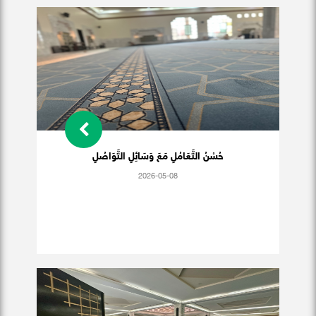
حُسْنُ التَّعَامُلِ مَعَ وَسَائِلِ التَّوَاصُلِ
2026-05-08