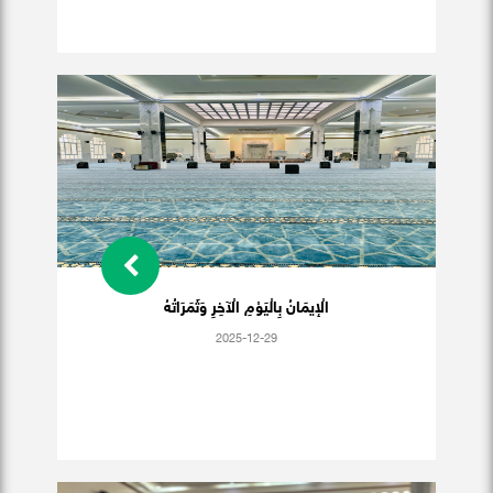
الْإيمَانُ بِالْيَوْمِ الْآخِرِ وَثَمَرَاتُهُ
2025-12-29