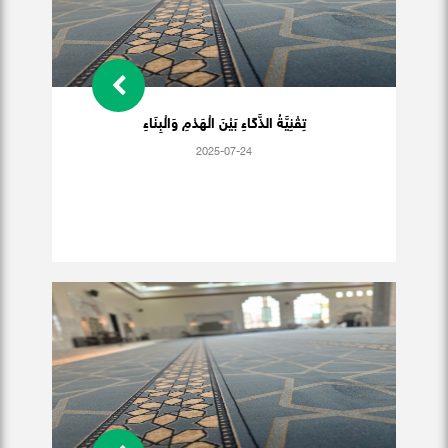
تِقْنِيَّةُ الذَّكَاءِ بَيْنَ الْهَدْمِ وَالْبِنَاءِ
2025-07-24