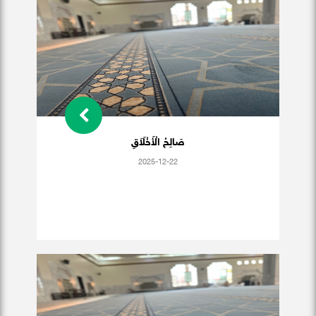
صَالِحُ الْأَخْلَاَقِ
2025-12-22