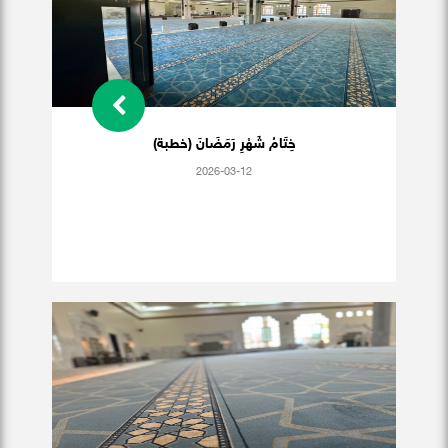
خِتَامُ شَهْرِ رَمَضَانَ (خطبة)
2026-03-12