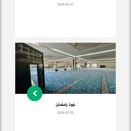
2026-02-27
جُودُ رَمَضَانَ
2026-02-20