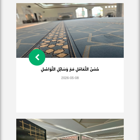
حُسْنُ التَّعَامُلِ مَعَ وَسَائِلِ التَّوَاصُلِ
2026-05-08