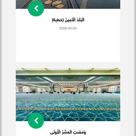
الْبَلَدُ الْأَمِينُ (خطبة)
2026-03-05
وَمَضَتِ الْعَشْرُ الْأُولَى