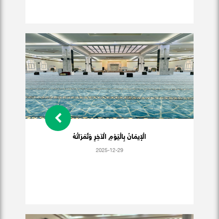
الْإيمَانُ بِالْيَوْمِ الْآخِرِ وَثَمَرَاتُهُ
2025-12-29