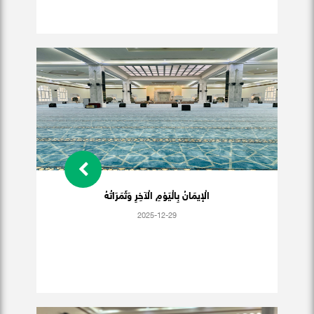
الْإيمَانُ بِالْيَوْمِ الْآخِرِ وَثَمَرَاتُهُ
2025-12-29