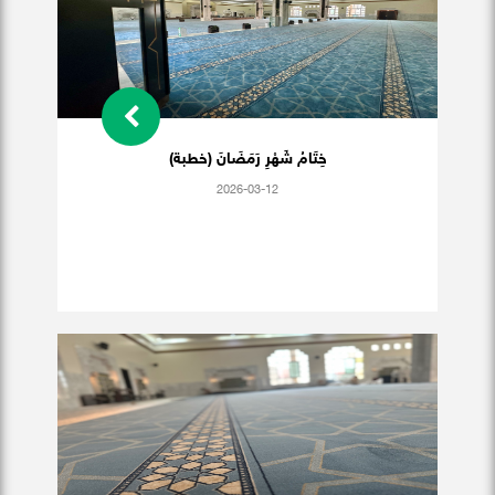
خِتَامُ شَهْرِ رَمَضَانَ (خطبة)
2026-03-12