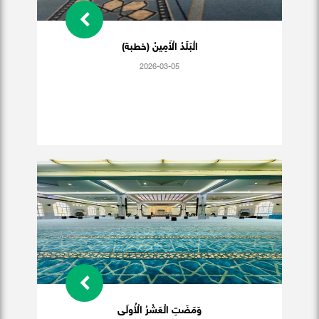
الْبَلَدُ الْأَمِينُ (خطبة)
2026-03-05
وَمَضَتِ الْعَشْرُ الْأُولَى