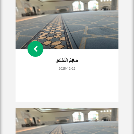
صَالِحُ الْأَخْلَاَقِ
2025-12-22