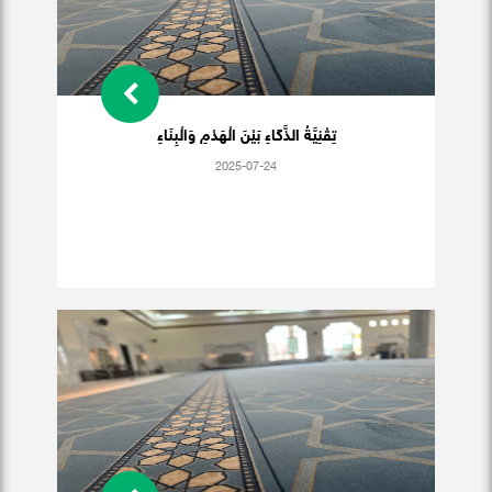
تِقْنِيَّةُ الذَّكَاءِ بَيْنَ الْهَدْمِ وَالْبِنَاءِ
2025-07-24