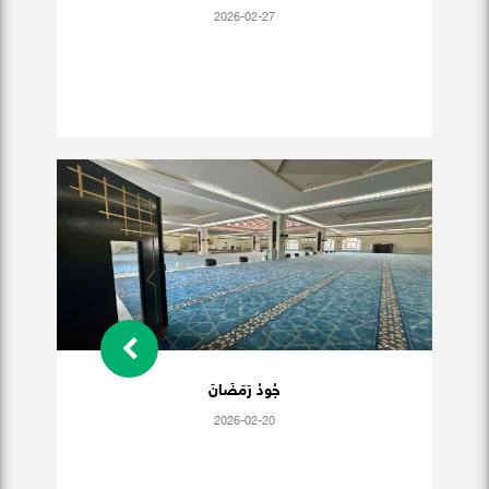
2026-02-27
جُودُ رَمَضَانَ
2026-02-20