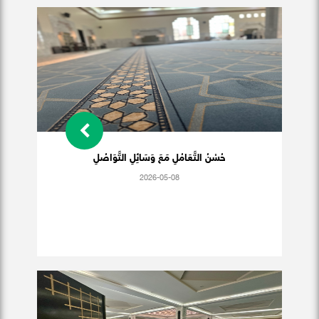
حُسْنُ التَّعَامُلِ مَعَ وَسَائِلِ التَّوَاصُلِ
2026-05-08