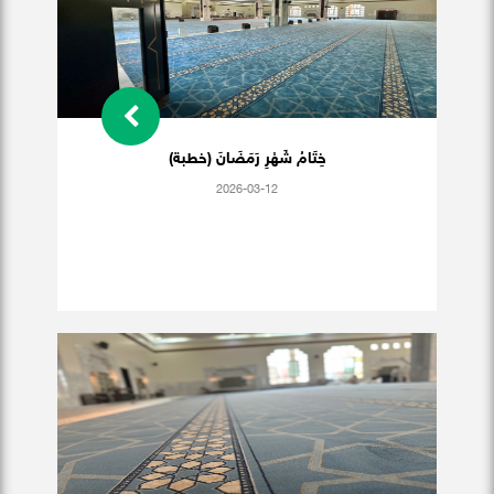
خِتَامُ شَهْرِ رَمَضَانَ (خطبة)
2026-03-12