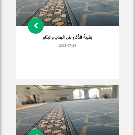
تِقْنِيَّةُ الذَّكَاءِ بَيْنَ الْهَدْمِ وَالْبِنَاءِ
2025-07-24