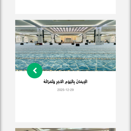
الْإيمَانُ بِالْيَوْمِ الْآخِرِ وَثَمَرَاتُهُ
2025-12-29