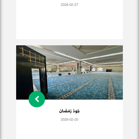
2026-02-27
جُودُ رَمَضَانَ
2026-02-20