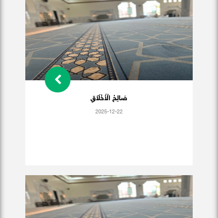
صَالِحُ الْأَخْلَاَقِ
2025-12-22