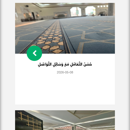
حُسْنُ التَّعَامُلِ مَعَ وَسَائِلِ التَّوَاصُلِ
2026-05-08