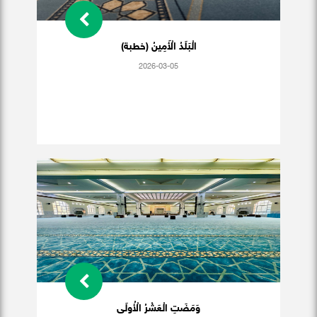
الْبَلَدُ الْأَمِينُ (خطبة)
2026-03-05
وَمَضَتِ الْعَشْرُ الْأُولَى