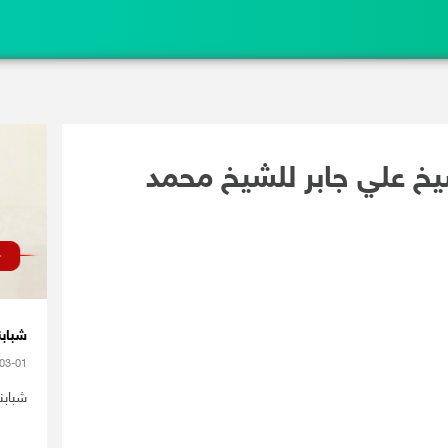
يخ علي جابر للشيخ محمد
شبابن
03-01
شبابن